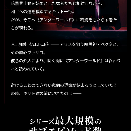
暗黒界十候を始めとした猛者たちと相対しながら、
和平への道を模索するキリト一行。
だが、そこへ《アンダーワールド》に終焉をもたらす者た
ちが現れる。
人工知能《A.L.I.C.E》── アリスを狙う暗黒神・ベクタと、
その腹心ヴァサゴ。
彼らの介入により、瞬く間に《アンダーワールド》は終わり
へと誘われていく。
避けることのできない悲劇の運命が始まろうとしていたそ
の時、キリト達の前に現れたのは ──